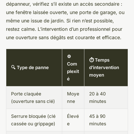
dépanneur, vérifiez s’il existe un accès secondaire :
une fenêtre laissée ouverte, une porte de garage, ou
même une issue de jardin. Si rien n’est possible,
restez calme. L’intervention d’un professionnel pour
une ouverture sans dégâts est courante et efficace.
⚙️
⏱️ Temps
Com
🔍 Type de panne
d’intervention
plexit
moyen
é
Porte claquée
Moye
20 à 40
(ouverture sans clé)
nne
minutes
Serrure bloquée (clé
Élevé
45 à 90
cassée ou grippage)
e
minutes