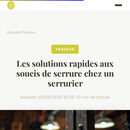
Accueil
›
Travaux
TRAVAUX
Les solutions rapides aux
soucis de serrure chez un
serrurier
Auberte
•
26/06/2026 10:32
•
10 min de lecture