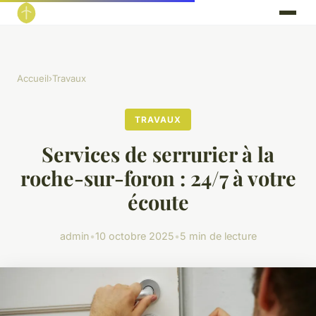
Accueil
›
Travaux
TRAVAUX
Services de serrurier à la
roche-sur-foron : 24/7 à votre
écoute
admin
•
10 octobre 2025
•
5 min de lecture