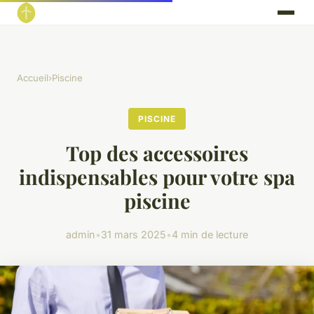
Accueil
›
Piscine
PISCINE
Top des accessoires
indispensables pour votre spa
piscine
admin
•
31 mars 2025
•
4 min de lecture