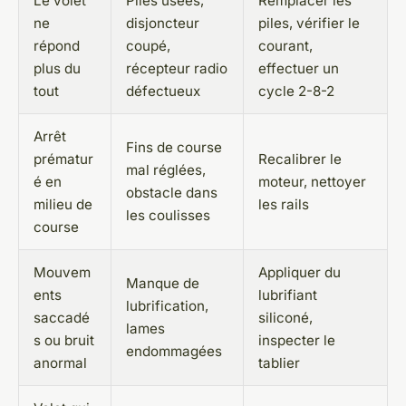
Le volet
Piles usées,
Remplacer les
ne
disjoncteur
piles, vérifier le
répond
coupé,
courant,
plus du
récepteur radio
effectuer un
tout
défectueux
cycle 2-8-2
Arrêt
Fins de course
prématur
Recalibrer le
mal réglées,
é en
moteur, nettoyer
obstacle dans
milieu de
les rails
les coulisses
course
Mouvem
Appliquer du
Manque de
ents
lubrifiant
lubrification,
saccadé
siliconé,
lames
s ou bruit
inspecter le
endommagées
anormal
tablier