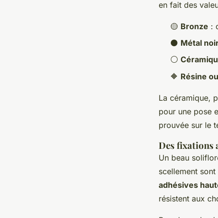
en fait des vale
🟡
Bronze
: 
⚫
Métal noi
⚪
Céramiq
🔶
Résine o
La céramique, p
pour une pose en
prouvée sur le t
Des fixations
Un beau soliflor
scellement sont 
adhésives haut
résistent aux ch