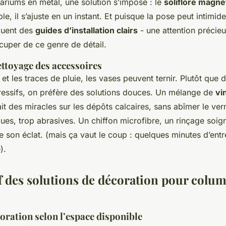
ariums en métal, une solution s’impose : le
soliflore magné
ible, il s’ajuste en un instant. Et puisque la pose peut intimide
cluent des
guides d’installation clairs
- une attention précie
cuper de ce genre de détail.
ettoyage des accessoires
e et les traces de pluie, les vases peuvent ternir. Plutôt que 
ressifs, on préfère des solutions douces. Un mélange de
vi
it des miracles sur les dépôts calcaires, sans abîmer le vern
ues, trop abrasives. Un chiffon microfibre, un rinçage soign
ve son éclat. (mais ça vaut le coup : quelques minutes d’entr
).
 des solutions de décoration pour colu
oration selon l’espace disponible