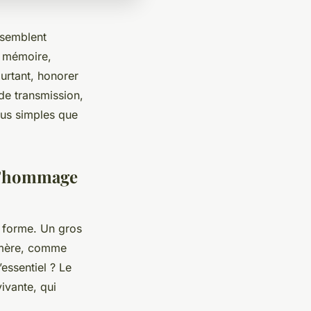
ssemblent
e mémoire,
ourtant, honorer
 de transmission,
plus simples que
r l’hommage
a forme. Un gros
hémère, comme
’essentiel ? Le
ivante, qui