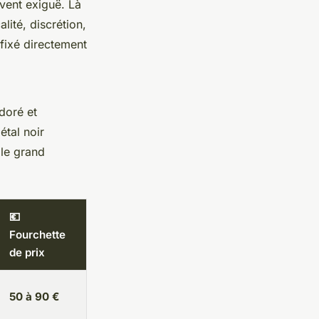
vent exiguë. Là
lité, discrétion,
 fixé directement
 doré et
étal noir
 le grand
💶
Fourchette
de prix
50 à 90 €