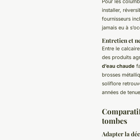
Pour les columb
installer, révers
fournisseurs in
jamais eu à s’oc
Entretien et n
Entre le calcair
des produits ag
d’eau chaude
fa
brosses métalliq
soliflore retrou
années de tenue
Comparatif
tombes
Adapter la déc