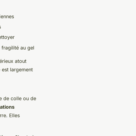
ciennes
s
ettoyer
fragilité au gel
érieux atout
é est largement
e de colle ou de
xations
re. Elles