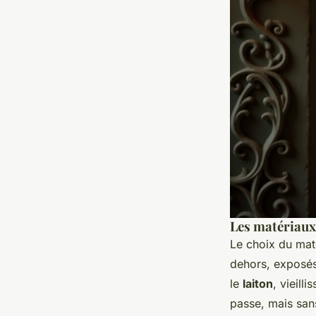
Les matériaux 
Le choix du maté
dehors, exposés 
le
laiton
, vieill
passe, mais sans