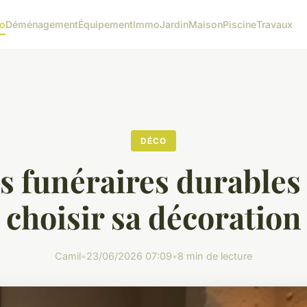
o
Déménagement
Équipement
Immo
Jardin
Maison
Piscine
Travaux
DÉCO
s funéraires durables 
choisir sa décoration
Camil
•
23/06/2026 07:09
•
8 min de lecture