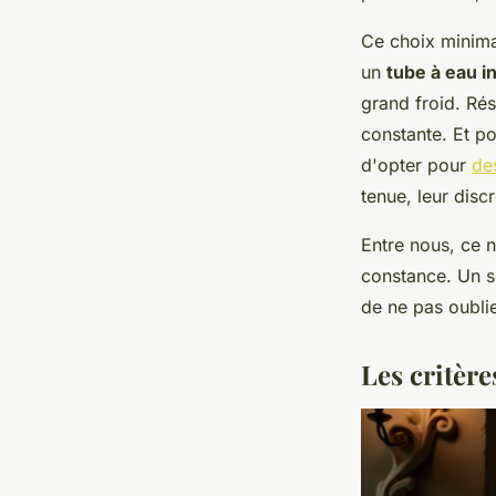
Ce choix minimal
un
tube à eau i
grand froid. Ré
constante. Et p
d'opter pour
de
tenue, leur disc
Entre nous, ce n
constance. Un s
de ne pas oublie
Les critèr