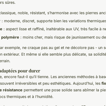
urs sûres.
classique, noble, résistant, s’harmonise avec les pierres an
r
: moderne, discret, supporte bien les variations thermique
ue
: aspect lisse et raffiné, inaltérable aux UV, très facile à n
u polymère
: moins cher, mais risque de jaunissement ou de 
ar exemple, ne craque pas au gel et ne décolore pas - un s
 extérieur. Et même si elle semble plus délicate, sa solidit
errain.
 adaptées pour durer
e, encore faut-il qu’il tienne. Les anciennes méthodes à bas
souvent irréversibles et peu esthétiques. Aujourd’hui, les
fi
e résistance
permettent une pose solide sans abîmer la pier
ocs thermiques et à l’humidité.