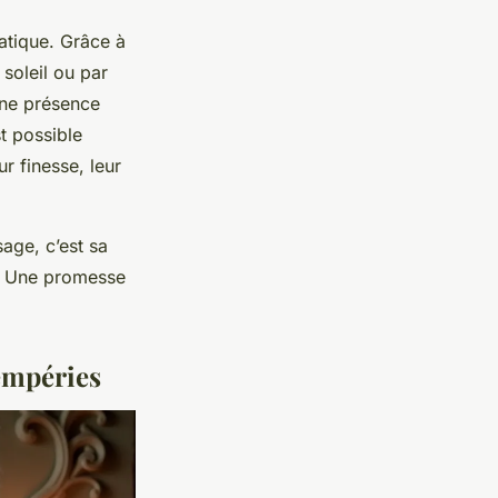
atique. Grâce à
 soleil ou par
une présence
t possible
r finesse, leur
sage, c’est sa
e. Une promesse
tempéries