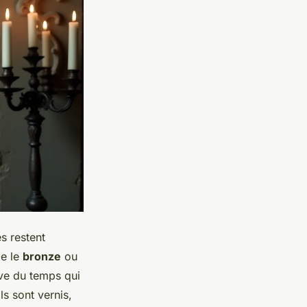
s restent
me le
bronze
ou
uve du temps qui
ls sont vernis,