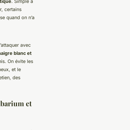
tique
. Simple à
r, certains
use quand on n’a
d’attaquer avec
naigre blanc et
is. On évite les
eux, et le
etien, des
mbarium et